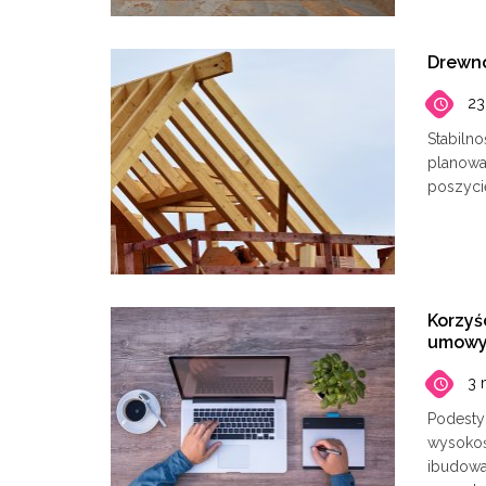
Drewno
23
Stabiln
planowa
poszyci
Korzy
umow
3 
Podesty
wysokoś
ibudowa