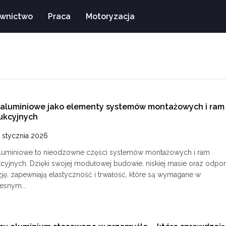
wnictwo
Praca
Motoryzacja
e aluminiowe jako elementy systemów montażowych i ram
ukcyjnych
 stycznia 2026
e aluminiowe to nieodzowne części systemów montażowych i ram
kcyjnych. Dzięki swojej modułowej budowie, niskiej masie oraz odpo
zję, zapewniają elastyczność i trwałość, które są wymagane w
snym...