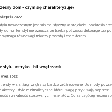
esny dom - czym się charakteryzuje?
 sierpnia 2022
tylu nowoczesnym jest minimalistyczny w projekcie i podkreśla arch
ały domu. Ten styl nie oznacza, że trzeba poświęcić dekoracje lub p
ale wymaga równowagi między prostotą i charakterem...
w stylu lastryko - hit wnętrzarski
 maja 2022
trendy w aranżacji wnętrz są bardzo zróżnicowane. Do mody powra
ne akcenty i style minimalistyczne, które uwagę przykuwają poprzez
tność i unikalność stosowanych materiałów. Coraz częściej można spo