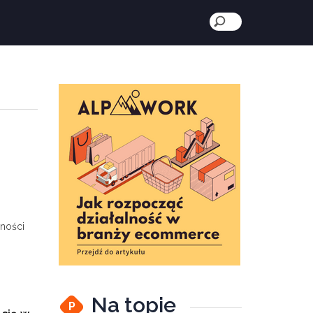
rności
Na topie
P