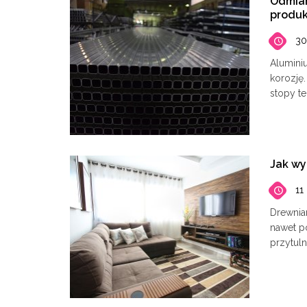
Odmian
produk
30
​Alumini
korozję
stopy t
Jak wy
11
Drewnia
nawet p
przytuln