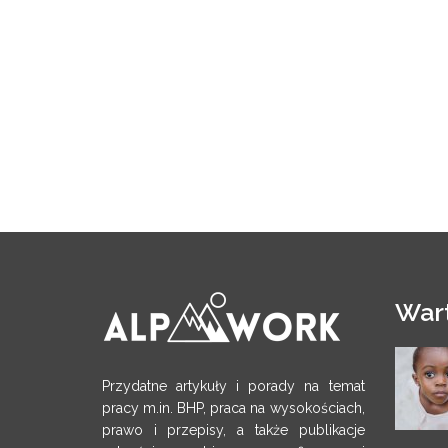
War
Przydatne artykuły i porady na temat
pracy m.in. BHP, praca na wysokościach,
prawo i przepisy, a także publikacje