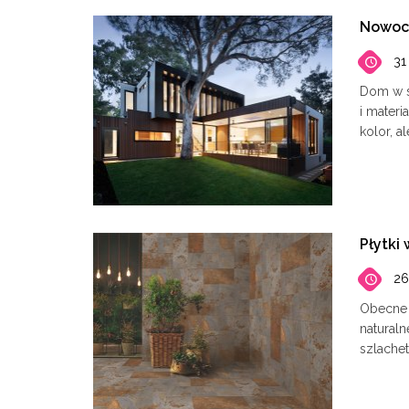
Nowocz
31
Dom w s
i materi
kolor, 
Płytki 
26
Obecne 
natural
szlache