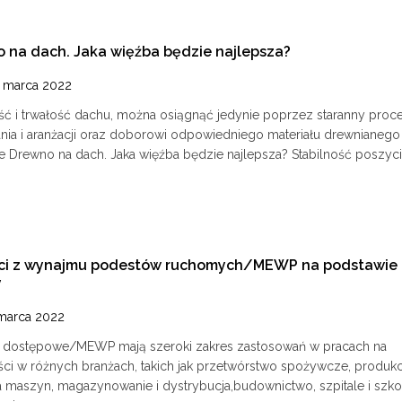
 na dach. Jaka więźba będzie najlepsza?
 marca 2022
ość i trwałość dachu, można osiągnąć jedynie poprzez staranny proc
nia i aranżacji oraz doborowi odpowiedniego materiału drewnianego
e Drewno na dach. Jaka więźba będzie najlepsza? Stabilność poszycia
ści z wynajmu podestów ruchomych/MEWP na podstawie
y
marca 2022
 dostępowe/MEWP mają szeroki zakres zastosowań w pracach na
ci w różnych branżach, takich jak przetwórstwo spożywcze, produkc
 maszyn, magazynowanie i dystrybucja,budownictwo, szpitale i szko