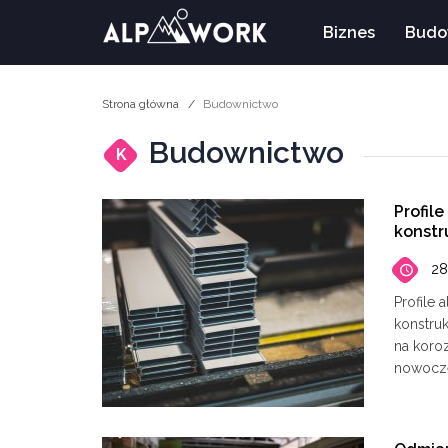
Biznes
Budo
Strona główna
Budownictwo
Budownictwo
K
Profil
konstr
28
​Profil
konstru
na koro
nowocze