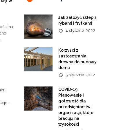
się w
Jak założyć sklep z
rybami i frytkami
ości na
4 stycznia 2022
odne
.
Korzyści z
zastosowania
drewna do budowy
domu
5 stycznia 2022
COVID-19:
nim
Planowanie i
gotowość dla
cję...
przedsiębiorstw i
organizacji, które
pracują na
wysokości