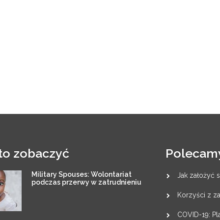
to zobaczyć
Polecam
Military Spouses: Wolontariat
Jak założyć s
podczas przerwy w zatrudnieniu
Korzyści z 
COVID-19: Pla