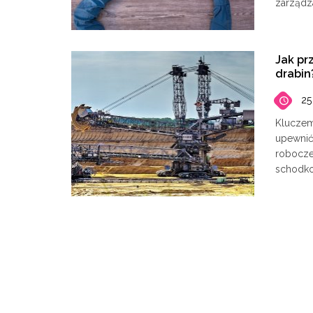
zarządza
Jak pr
drabin
25
Kluczem
upewnić
robocze
schodko