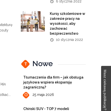
6 stycznia 2022
Kursy szkoleniowe w
zakresie pracy na
wysokości, aby
itekturę
zachować
opsuty
bezpieczeństwo
10 stycznia 2022
Nowe
T
Masz ciekawą publikację?
Tłumaczenia dla firm – jak obsługa
językowa wspiera ekspansję
cają
zagraniczną?
tkać...
25 maja 2026
Chiński SUV - TOP 7 modeli