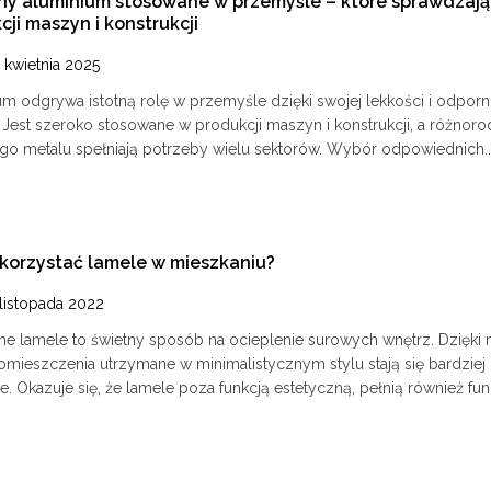
y aluminium stosowane w przemyśle – które sprawdzają 
cji maszyn i konstrukcji
 kwietnia 2025
um odgrywa istotną rolę w przemyśle dzięki swojej lekkości i odporn
. Jest szeroko stosowane w produkcji maszyn i konstrukcji, a różnor
ego metalu spełniają potrzeby wielu sektorów. Wybór odpowiednich..
korzystać lamele w mieszkaniu?
 listopada 2022
ne lamele to świetny sposób na ocieplenie surowych wnętrz. Dzięki 
omieszczenia utrzymane w minimalistycznym stylu stają się bardziej
e. Okazuje się, że lamele poza funkcją estetyczną, pełnią również funk