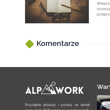
Wskazów
życiorys
przeprow
Komentarze
War
Przydatne artykuły i porady na temat