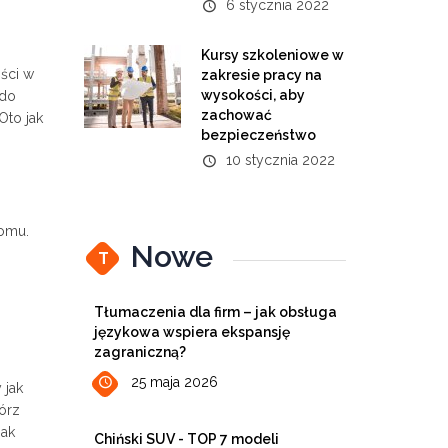
6 stycznia 2022
Kursy szkoleniowe w
ści w
zakresie pracy na
wysokości, aby
 do
zachować
Oto jak
bezpieczeństwo
10 stycznia 2022
domu.
Nowe
T
Tłumaczenia dla firm – jak obsługa
językowa wspiera ekspansję
zagraniczną?
25 maja 2026
 jak
órz
jak
Chiński SUV - TOP 7 modeli