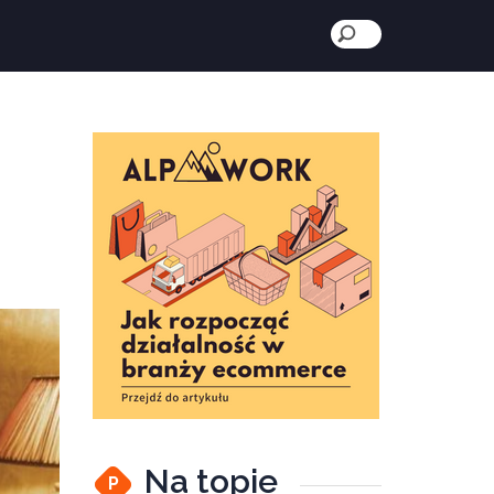
Na topie
P