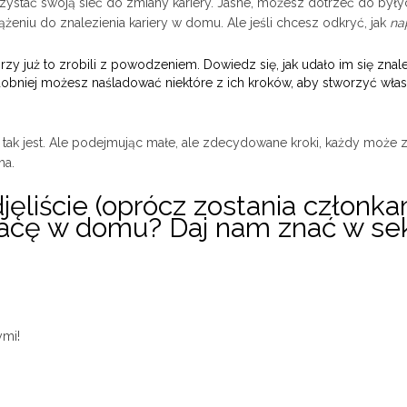
zystać swoją sieć do zmiany kariery. Jasne, możesz dotrzeć do były
niu do znalezienia kariery w domu. Ale jeśli chcesz odkryć, jak
na
zy już to zrobili z powodzeniem. Dowiedz się, jak udało im się znal
odobniej możesz naśladować niektóre z ich kroków, aby stworzyć wła
ak jest. Ale podejmując małe, ale zdecydowane kroki, każdy może 
ha.
djęliście (oprócz zostania członka
racę w domu? Daj nam znać w sek
ymi!