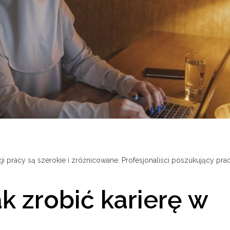
ji pracy są szerokie i zróżnicowane. Profesjonaliści poszukujący pra
k zrobić karierę w