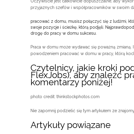
Oczywiście jest całkowicie dopuszczalne, aby wykor
przyjaznych szefów i współpracowników w swoim dąże
pracować z domu, musisz połączyć się z ludźmi, któr
swoje pozycje i ścieżkę, którą podjęli. Najprawdop
drogę do pracy w domu sukcesu.
Praca w domu może wydawać się poważną zmianą. I t
powodzeniem pracować w domu w pracy, którą koc
Czytelnicy, jakie kroki po
FlexJobs), aby znaleźć p
komentarzy poniżej!
photo credit: thinkstockphotos.com
Nie zapomnij podzielić się tym artykułem ze znajom
Artykuły powiązane