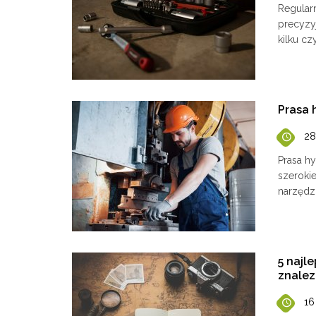
​Regula
precyzy
kilku cz
Prasa 
28
Prasa hy
szerokie
narzędz
5 najl
znalez
16