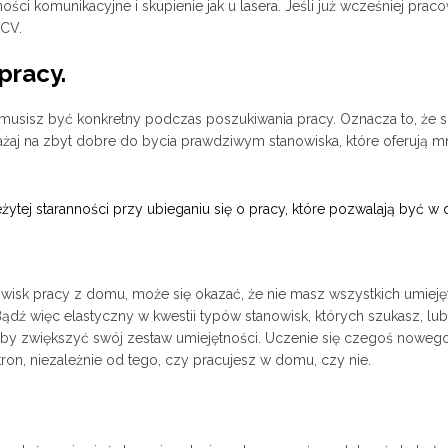
ci komunikacyjne i skupienie jak u lasera. Jeśli już wcześniej prac
 CV.
pracy.
), musisz być konkretny podczas poszukiwania pracy. Oznacza to, że s
ważaj na zbyt dobre do bycia prawdziwym stanowiska, które oferują 
ytej staranności przy ubieganiu się o pracy, które pozwalają być w
owisk pracy z domu, może się okazać, że nie masz wszystkich umieję
Bądź więc elastyczny w kwestii typów stanowisk, których szukasz, lu
 aby zwiększyć swój zestaw umiejętności. Uczenie się czegoś noweg
stron, niezależnie od tego, czy pracujesz w domu, czy nie.