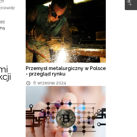
ch
prawdę
eźć
sną
z
mi
Przemysł metalurgiczny w Polsce
- przegląd rynku
cji
6 września 2024