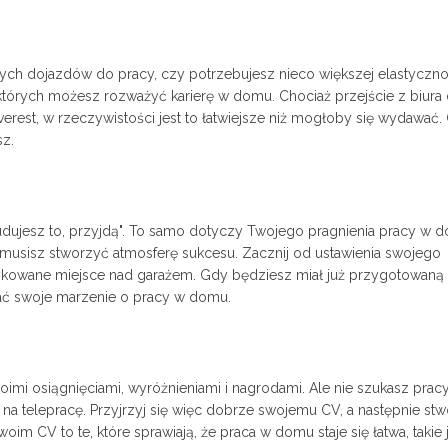
ych dojazdów do pracy, czy potrzebujesz nieco większej elastyczno
których możesz rozważyć karierę w domu. Chociaż przejście z biura
est, w rzeczywistości jest to łatwiejsze niż mogłoby się wydawać. 
sz.
udujesz to, przyjdą". To samo dotyczy Twojego pragnienia pracy w 
 musisz stworzyć atmosferę sukcesu. Zacznij od ustawienia swojego
ykowane miejsce nad garażem. Gdy będziesz miał już przygotowaną
wać swoje marzenie o pracy w domu.
oimi osiągnięciami, wyróżnieniami i nagrodami. Ale nie szukasz pracy
 na telepracę. Przyjrzyj się więc dobrze swojemu CV, a następnie stw
im CV to te, które sprawiają, że praca w domu staje się łatwa, takie 