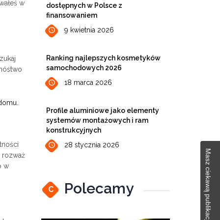
owałeś w
dostępnych w Polsce z
finansowaniem
9 kwietnia 2026
Ranking najlepszych kosmetyków
zukaj
samochodowych 2026
mnóstwo
18 marca 2026
 domu.
Profile aluminiowe jako elementy
systemów montażowych i ram
konstrukcyjnych
tności
28 stycznia 2026
Masz ciekawą publikację?
b rozważ
o w
Polecamy
C