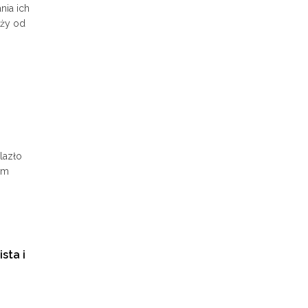
nia ich
eży od
alazło
nym
sta i