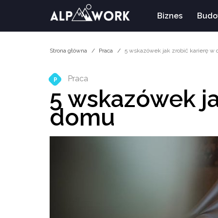
Biznes
Budo
Strona główna
Praca
5 wskazówek jak zrobić karierę w
Praca
P
5 wskazówek ja
domu