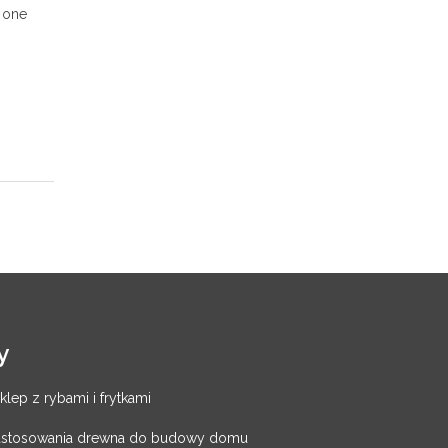
 one
y
klep z rybami i frytkami
zastosowania drewna do budowy domu