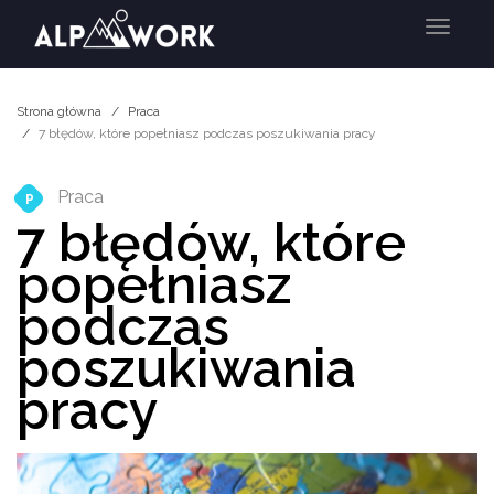
Menu
Strona główna
Praca
7 błędów, które popełniasz podczas poszukiwania pracy
Praca
P
7 błędów, które
popełniasz
podczas
poszukiwania
pracy